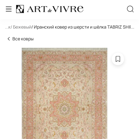
льник
...
/ Бежевый
/ Иранский ковер из шерсти и шёлка TABRIZ SHIRFAR
...
Все ковры