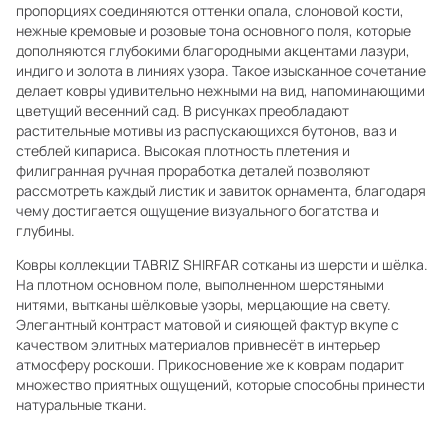
пропорциях соединяются оттенки опала, слоновой кости,
нежные кремовые и розовые тона основного поля, которые
дополняются глубокими благородными акцентами лазури,
индиго и золота в линиях узора. Такое изысканное сочетание
делает ковры удивительно нежными на вид, напоминающими
цветущий весенний сад. В рисунках преобладают
растительные мотивы из распускающихся бутонов, ваз и
стеблей кипариса. Высокая плотность плетения и
филигранная ручная проработка деталей позволяют
рассмотреть каждый листик и завиток орнамента, благодаря
чему достигается ощущение визуального богатства и
глубины.
Ковры коллекции TABRIZ SHIRFAR сотканы из шерсти и шёлка.
На плотном основном поле, выполненном шерстяными
нитями, вытканы шёлковые узоры, мерцающие на свету.
Элегантный контраст матовой и сияющей фактур вкупе с
качеством элитных материалов привнесёт в интерьер
атмосферу роскоши. Прикосновение же к коврам подарит
множество приятных ощущений, которые способны принести
натуральные ткани.