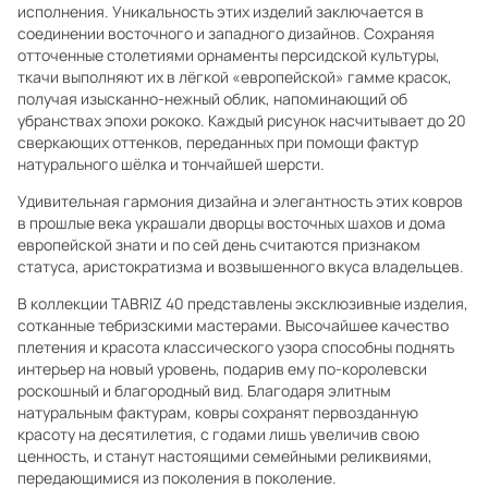
исполнения. Уникальность этих изделий заключается в
соединении восточного и западного дизайнов. Сохраняя
отточенные столетиями орнаменты персидской культуры,
ткачи выполняют их в лёгкой «европейской» гамме красок,
получая изысканно-нежный облик, напоминающий об
убранствах эпохи рококо. Каждый рисунок насчитывает до 20
сверкающих оттенков, переданных при помощи фактур
натурального шёлка и тончайшей шерсти.
Удивительная гармония дизайна и элегантность этих ковров
в прошлые века украшали дворцы восточных шахов и дома
европейской знати и по сей день считаются признаком
статуса, аристократизма и возвышенного вкуса владельцев.
В коллекции TABRIZ 40 представлены эксклюзивные изделия,
сотканные тебризскими мастерами. Высочайшее качество
плетения и красота классического узора способны поднять
интерьер на новый уровень, подарив ему по-королевски
роскошный и благородный вид. Благодаря элитным
натуральным фактурам, ковры сохранят первозданную
красоту на десятилетия, с годами лишь увеличив свою
ценность, и станут настоящими семейными реликвиями,
передающимися из поколения в поколение.