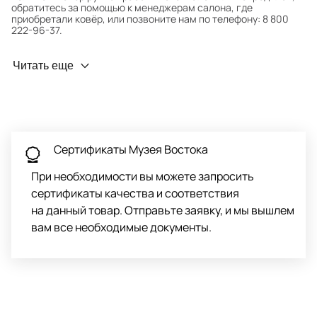
обратитесь за помощью к менеджерам салона, где
приобретали ковёр, или позвоните нам по телефону: 8 800
222-96-37.
Профилактика износа
Читать еще
Чтобы ковёр меньше изнашивался и выцветал, раз в полгода
его следует поворачивать на 180° для равномерного
распределения нагрузки. Мы возьмём эту работу на себя.
Проводим оценку ковров для страховки
Обратитесь в салон, где приобретали ковёр, договоритесь о
Сертификаты Музея Востока
заборе ковра экспертом либо привозите его в салон.
При необходимости вы можете запросить
сертификаты качества и соответствия
на данный товар. Отправьте заявку, и мы вышлем
вам все необходимые документы.