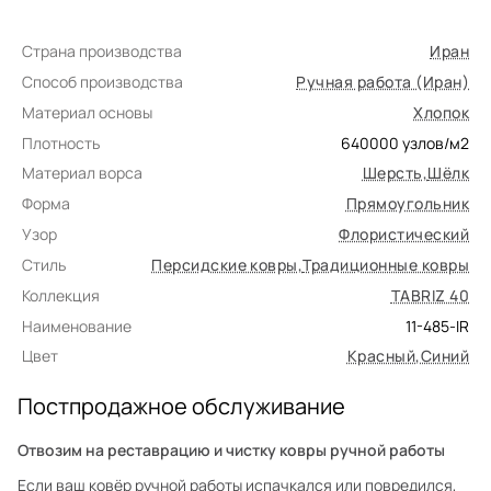
Страна производства
Иран
Способ производства
Ручная работа (Иран)
Материал основы
Хлопок
Плотность
640000
узлов/м2
Материал ворса
Шерсть
,
Шёлк
Форма
Прямоугольник
Узор
Флористический
Стиль
Персидские ковры
,
Традиционные ковры
Коллекция
TABRIZ 40
Наименование
11-485-IR
Цвет
Красный
,
Синий
Постпродажное обслуживание
Отвозим на реставрацию и чистку ковры ручной работы
Если ваш ковёр ручной работы испачкался или повредился,