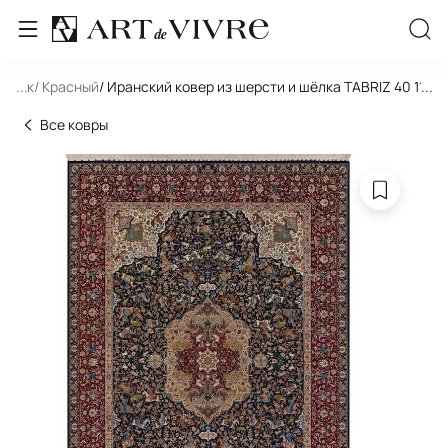
льник
...
/ Красный
/ Иранский ковер из шерсти и шёлка TABRIZ 40 11-48
...
Все ковры