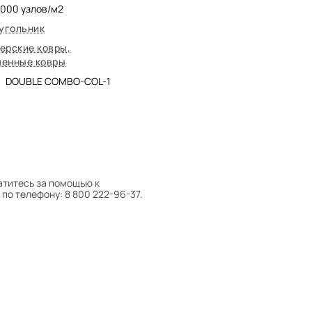
5000
узлов/м2
угольник
ерские ковры
,
енные ковры
DOUBLE COMBO-COL-1
атитесь за помощью к
по телефону: 8 800 222-96-37.
 следует поворачивать на 180°
оту на себя.
боре ковра экспертом либо