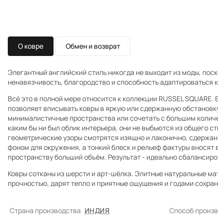
О ковре
Обмен и возврат
Элегантный английский стиль никогда не выходит из моды, поск
ненавязчивость, благородство и способность адаптироваться к
Всё это в полной мере относится к коллекции RUSSEL SQUARE. 
позволяет вписывать ковры в яркую или сдержанную обстановку
минималистичные пространства или сочетать с большим количе
каким бы ни был облик интерьера, они не выбьются из общего с
геометрические узоры смотрятся изящно и лаконично, сдержа
фоном для окружения, а тонкий блеск и рельеф фактуры вносят 
пространству больший объём. Результат - идеально сбалансир
Ковры сотканы из шерсти и арт-шёлка. Элитные натуральные м
прочностью, дарят тепло и приятные ощущения и годами сохра
Страна производства
ИНДИЯ
Способ произ