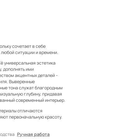
ольку сочетает в себе
 любой ситуации и времени.
Её универсальная эстетика
, дополнять ими
ством акцентных деталей -
тиля. Выверенные
нные тона служат благородным
визуальную глубину, придавая
ованный современный интерьер.
атериалы отличаются
няют первоначальную красоту.
водства
Ручная работа