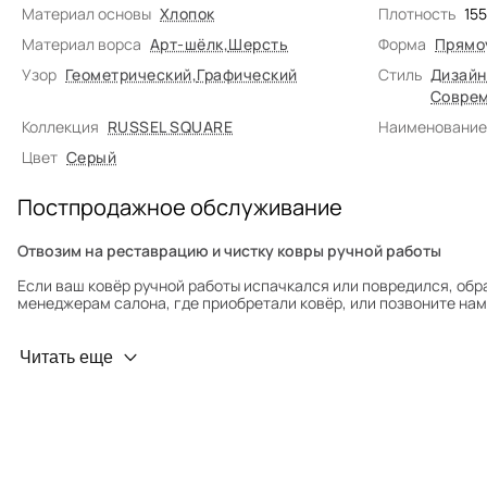
Материал основы
Хлопок
Плотность
15
Материал ворса
Арт-шёлк
,
Шерсть
Форма
Прямо
Узор
Геометрический
,
Графический
Стиль
Дизайн
Соврем
Коллекция
RUSSEL SQUARE
Наименование
Цвет
Серый
Постпродажное обслуживание
Отвозим на реставрацию и чистку ковры ручной работы
Если ваш ковёр ручной работы испачкался или повредился, обр
менеджерам салона, где приобретали ковёр, или позвоните нам 
Профилактика износа
Читать еще
Чтобы ковёр меньше изнашивался и выцветал, раз в полгода его
для равномерного распределения нагрузки. Мы возьмём эту раб
Проводим оценку ковров для страховки
Обратитесь в салон, где приобретали ковёр, договоритесь о за
привозите его в салон.