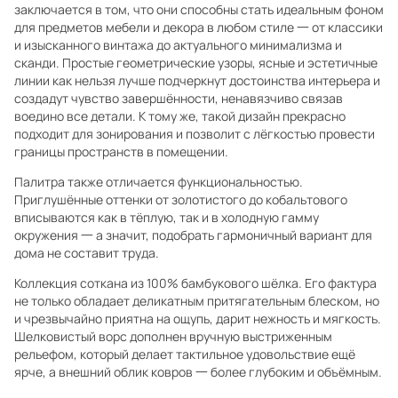
заключается в том, что они способны стать идеальным фоном
для предметов мебели и декора в любом стиле 一 от классики
и изысканного винтажа до актуального минимализма и
сканди. Простые геометрические узоры, ясные и эстетичные
линии как нельзя лучше подчеркнут достоинства интерьера и
создадут чувство завершённости, ненавязчиво связав
воедино все детали. К тому же, такой дизайн прекрасно
подходит для зонирования и позволит с лёгкостью провести
границы пространств в помещении.
Палитра также отличается функциональностью.
Приглушённые оттенки от золотистого до кобальтового
вписываются как в тёплую, так и в холодную гамму
окружения 一 а значит, подобрать гармоничный вариант для
дома не составит труда.
Коллекция соткана из 100% бамбукового шёлка. Его фактура
не только обладает деликатным притягательным блеском, но
и чрезвычайно приятна на ощупь, дарит нежность и мягкость.
Шелковистый ворс дополнен вручную выстриженным
рельефом, который делает тактильное удовольствие ещё
ярче, а внешний облик ковров 一 более глубоким и объёмным.