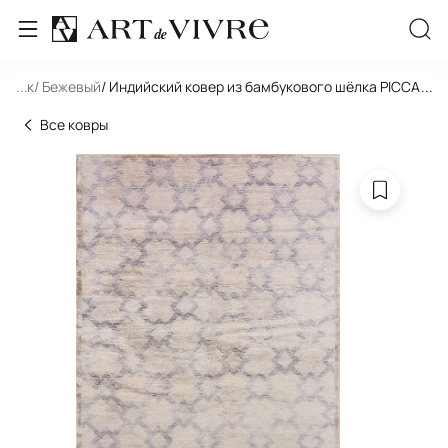
льник
...
/ Бежевый
/ Индийский ковер из бамбукового шёлка PICCADILL
...
Все ковры