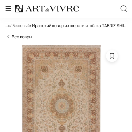
льник
...
/ Бежевый
/ Иранский ковер из шерсти и шёлка TABRIZ SHIRFA
...
Все ковры