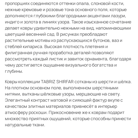
пропорциях соединяются оттенки опала, слоновой кости,
нежные кремовые и розовые тона основного поля, которые
дополняются глубокими благородными акцентами лазури,
индиго и золота в линиях узора. Такое изысканное сочетание
делает ковры удивительно нежными на вид, напоминающими
цветущий весенний сад. В рисунках преобладают
растительные мотивы из распускающихся бутонов, ваз и
стеблей кипариса. Высокая плотность плетения и
филигранная ручная проработка деталей позволяют
рассмотреть каждый листик и завиток орнамента, благодаря
чему достигается ощущение визуального богатства и
глубины.
Ковры коллекции TABRIZ SHIRFAR сотканы из шерсти и шёлка.
На плотном основном поле, выполненном шерстяными
нитями, вытканы шёлковые узоры, мерцающие на свету.
Элегантный контраст матовой и сияющей фактур вкупе с
качеством элитных материалов привнесёт в интерьер
атмосферу роскоши. Прикосновение же к коврам подарит
множество приятных ощущений, которые способны принести
натуральные ткани.