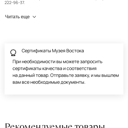
222-96-37.
Профилактика износа
Читать еще
Чтобы ковёр меньше изнашивался и выцветал, раз в полгода
его следует поворачивать на 180° для равномерного
распределения нагрузки. Мы возьмём эту работу на себя.
Проводим оценку ковров для страховки
Обратитесь в салон, где приобретали ковёр, договоритесь о
Сертификаты Музея Востока
заборе ковра экспертом либо привозите его в салон.
При необходимости вы можете запросить
сертификаты качества и соответствия
на данный товар. Отправьте заявку, и мы вышлем
вам все необходимые документы.
Рекомендуемые товары