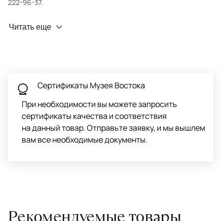
222-96-37.
Профилактика износа
Читать еще
Чтобы ковёр меньше изнашивался и выцветал, раз в полгода
его следует поворачивать на 180° для равномерного
распределения нагрузки. Мы возьмём эту работу на себя.
Проводим оценку ковров для страховки
Обратитесь в салон, где приобретали ковёр, договоритесь о
Сертификаты Музея Востока
заборе ковра экспертом либо привозите его в салон.
При необходимости вы можете запросить
сертификаты качества и соответствия
на данный товар. Отправьте заявку, и мы вышлем
вам все необходимые документы.
Рекомендуемые товары