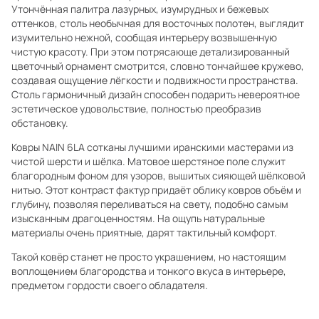
Утончённая палитра лазурных, изумрудных и бежевых
оттенков, столь необычная для восточных полотен, выглядит
изумительно нежной, сообщая интерьеру возвышенную
чистую красоту. При этом потрясающе детализированный
цветочный орнамент смотрится, словно тончайшее кружево,
создавая ощущение лёгкости и подвижности пространства.
Столь гармоничный дизайн способен подарить невероятное
эстетическое удовольствие, полностью преобразив
обстановку.
Ковры NAIN 6LA сотканы лучшими иранскими мастерами из
чистой шерсти и шёлка. Матовое шерстяное поле служит
благородным фоном для узоров, вышитых сияющей шёлковой
нитью. Этот контраст фактур придаёт облику ковров объём и
глубину, позволяя переливаться на свету, подобно самым
изысканным драгоценностям. На ощупь натуральные
материалы очень приятные, дарят тактильный комфорт.
Такой ковёр станет не просто украшением, но настоящим
воплощением благородства и тонкого вкуса в интерьере,
предметом гордости своего обладателя.