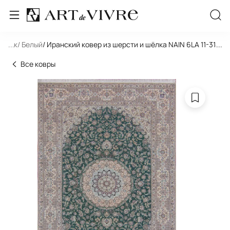
льник
...
/ Белый
/ Иранский ковер из шерсти и шёлка NAIN 6LA 11-314-IR
...
Все ковры