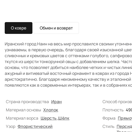
О ковре
Обмен и возврат
Иранский город Наин на весь мир прославился своими утонченн
узнаваемы, в первую очередь, благодаря своей изысканной цв
сливочных и кремовых цветов с оттенками голубого, сапфирово
ткутся из шерсти тонкорунной овцы с добавлением шелка. Часто
основы, что позволяет добиться наиболее четких и чистых лин
ажурный и витиеватый восточный орнамент в коврах из города 
аристократично. Благодаря неизменному качеству и эталонной 
появляются как в современных интерьерах, так и в собраниях 
Страна производства
Иран
Способ произ
Материал основы
Хлопок
Плотность
49
Материал ворса
Шерсть
,
Шёлк
Форма
Прямо
Узор
Флористический
Стиль
Персид