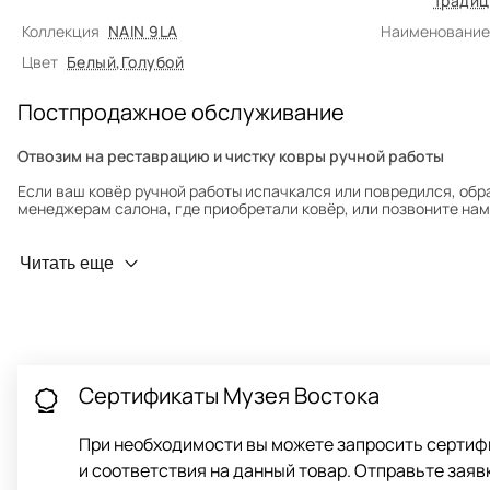
Традиц
Коллекция
NAIN 9LA
Наименование
Цвет
Белый
,
Голубой
Постпродажное обслуживание
Отвозим на реставрацию и чистку ковры ручной работы
Если ваш ковёр ручной работы испачкался или повредился, обр
менеджерам салона, где приобретали ковёр, или позвоните нам 
Профилактика износа
Читать еще
Чтобы ковёр меньше изнашивался и выцветал, раз в полгода его
для равномерного распределения нагрузки. Мы возьмём эту раб
Проводим оценку ковров для страховки
Обратитесь в салон, где приобретали ковёр, договоритесь о за
привозите его в салон.
Сертификаты Музея Востока
При необходимости вы можете запросить сертиф
и соответствия на данный товар. Отправьте заяв