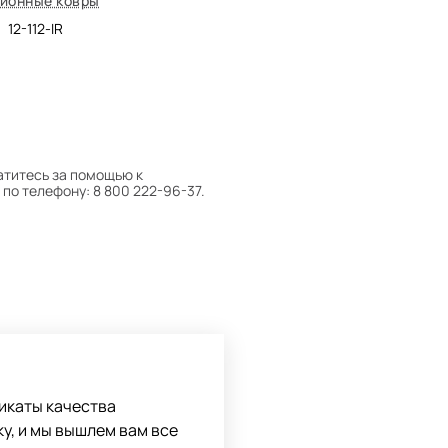
ионные ковры
12-112-IR
атитесь за помощью к
по телефону: 8 800 222-96-37.
 следует поворачивать на 180°
оту на себя.
боре ковра экспертом либо
икаты качества
ку, и мы вышлем вам все