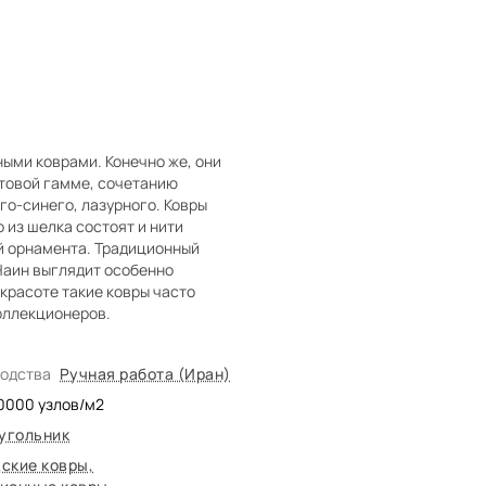
ыми коврами. Конечно же, они
етовой гамме, сочетанию
го-синего, лазурного. Ковры
 из шелка состоят и нити
ий орнамента. Традиционный
Наин выглядит особенно
красоте такие ковры часто
коллекционеров.
водства
Ручная работа (Иран)
0000
узлов/м2
угольник
ские ковры
,