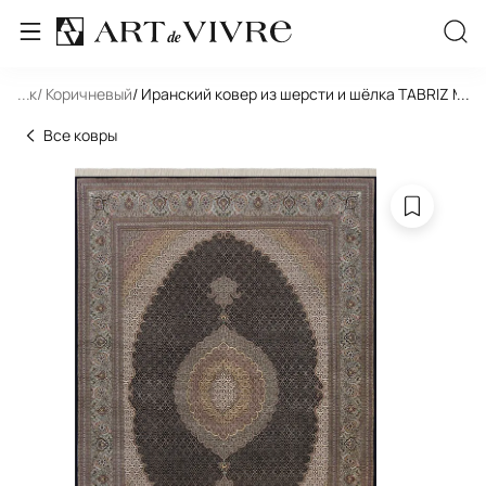
льник
...
/ Коричневый
/ Иранский ковер из шерсти и шёлка TABRIZ MAHI
...
Все ковры