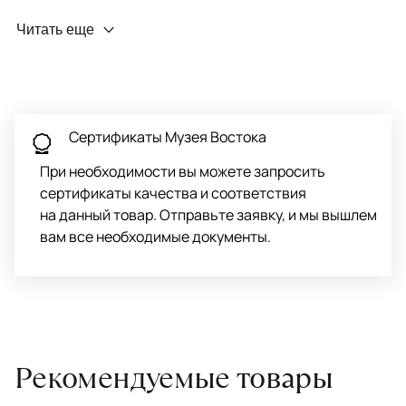
Профилактика износа
Читать еще
Чтобы ковёр меньше изнашивался и выцветал, раз в полгода
его следует поворачивать на 180° для равномерного
распределения нагрузки. Мы возьмём эту работу на себя.
Проводим оценку ковров для страховки
Обратитесь в салон, где приобретали ковёр, договоритесь о
Сертификаты Музея Востока
заборе ковра экспертом либо привозите его в салон.
При необходимости вы можете запросить
сертификаты качества и соответствия
на данный товар. Отправьте заявку, и мы вышлем
вам все необходимые документы.
Рекомендуемые товары