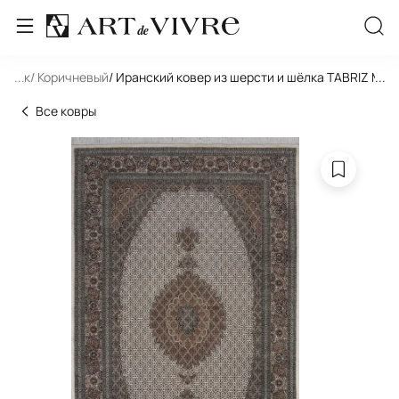
льник
...
/ Коричневый
/ Иранский ковер из шерсти и шёлка TABRIZ MAHI
...
Все ковры