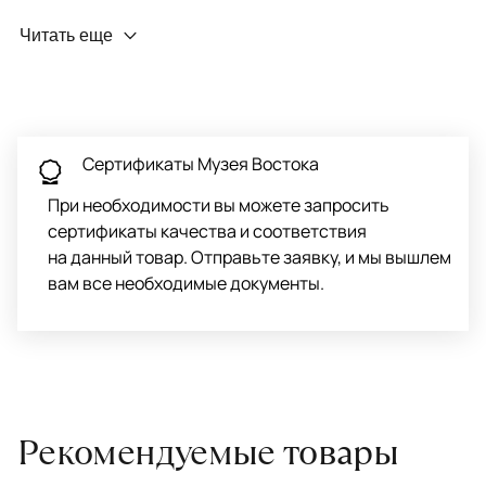
Профилактика износа
Читать еще
Чтобы ковёр меньше изнашивался и выцветал, раз в полгода
его следует поворачивать на 180° для равномерного
распределения нагрузки. Мы возьмём эту работу на себя.
Проводим оценку ковров для страховки
Обратитесь в салон, где приобретали ковёр, договоритесь о
Сертификаты Музея Востока
заборе ковра экспертом либо привозите его в салон.
При необходимости вы можете запросить
сертификаты качества и соответствия
на данный товар. Отправьте заявку, и мы вышлем
вам все необходимые документы.
Рекомендуемые товары