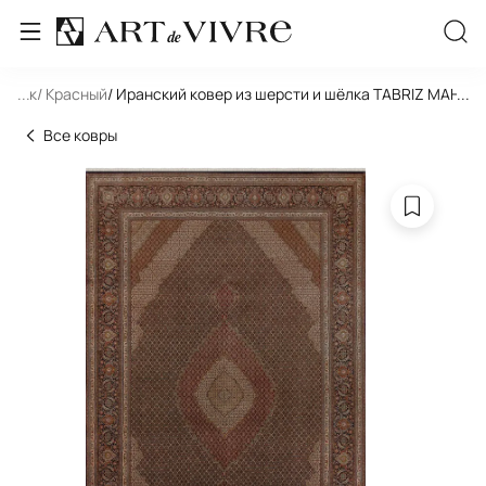
льник
...
/ Красный
/ Иранский ковер из шерсти и шёлка TABRIZ MAHI 14
...
Все ковры