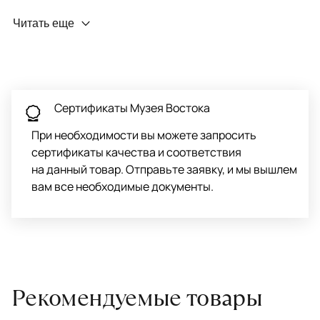
Профилактика износа
Читать еще
Чтобы ковёр меньше изнашивался и выцветал, раз в полгода
его следует поворачивать на 180° для равномерного
распределения нагрузки. Мы возьмём эту работу на себя.
Проводим оценку ковров для страховки
Обратитесь в салон, где приобретали ковёр, договоритесь о
Сертификаты Музея Востока
заборе ковра экспертом либо привозите его в салон.
При необходимости вы можете запросить
сертификаты качества и соответствия
на данный товар. Отправьте заявку, и мы вышлем
вам все необходимые документы.
Рекомендуемые товары