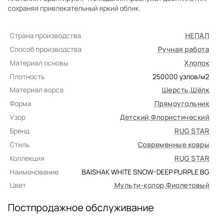
сохраняя привлекательный яркий облик.
Страна производства
НЕПАЛ
Способ производства
Ручная работа
Материал основы
Хлопок
Плотность
250000
узлов/м2
Материал ворса
Шерсть
,
Шёлк
Форма
Прямоугольник
Узор
Детский
,
Флористический
Бренд
RUG STAR
Стиль
Современные ковры
Коллекция
RUG STAR
Наименование
BAISHAK WHITE SNOW-DEEP PURPLE BG
Цвет
Мульти-колор
,
Фиолетовый
Постпродажное обслуживание