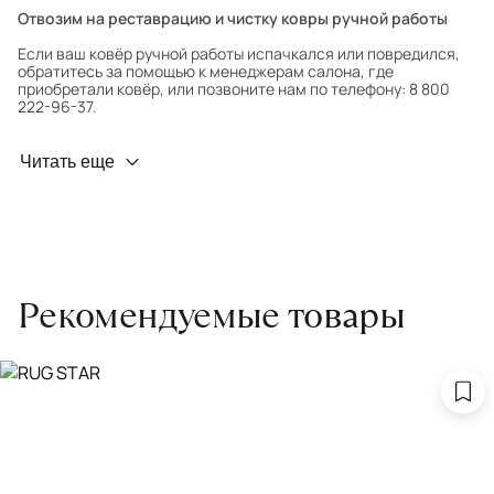
Отвозим на реставрацию и чистку ковры ручной работы
Если ваш ковёр ручной работы испачкался или повредился,
обратитесь за помощью к менеджерам салона, где
приобретали ковёр, или позвоните нам по телефону: 8 800
222-96-37.
Профилактика износа
Читать еще
Чтобы ковёр меньше изнашивался и выцветал, раз в полгода
его следует поворачивать на 180° для равномерного
распределения нагрузки. Мы возьмём эту работу на себя.
Проводим оценку ковров для страховки
Обратитесь в салон, где приобретали ковёр, договоритесь о
Рекомендуемые товары
заборе ковра экспертом либо привозите его в салон.