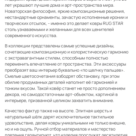
лет украшают лучшие дома и арт-пространства мира.
Новаторская философия, яркие композиционные решения,
нестандартные орнаменты, зачастую исполненные иронии и
творческих отсылок, - именно это делает ковры RUG STAR
столь узнаваемыми и желанными для всех ценителей
современного искусства.
В коллекции представлены самые успешные дизайны,
сочетающие композиционную и колористическую гармонию
с экстравагантным стилем, способным полностью
переменить впечатление от пространства. Эти аксессуары
преобразят ваш интерьер буквально «по щелчку пальцев».
Смелые цветосочетания взбодрят обстановку, при этом
обилие продуманных деталей наполнит её гармонией и
тонким вкусом. Такой ковёр станет не просто дополнением
декора, но самодостаточным арт-объектом, картиной в
интерьере, призванной целиком захватить внимание.
Качество фактур также на высоте. Элитная шерсть и
натуральный шёлк дарят исключительное тактильное
удовольствие, делая ковры уникальными не только внешне,
но и на ощупь. Ручной отбор материалов и мастерство
плетения гарантируют, что изделия прослужат десятилетия,