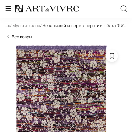
льник
...
/ Мульти-колор
/ Непальский ковер из шерсти и шёлка RUG 
...
Все ковры