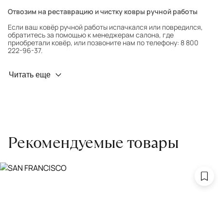
Отвозим на реставрацию и чистку ковры ручной работы
Если ваш ковёр ручной работы испачкался или повредился,
обратитесь за помощью к менеджерам салона, где
приобретали ковёр, или позвоните нам по телефону: 8 800
222-96-37.
Профилактика износа
Читать еще
Чтобы ковёр меньше изнашивался и выцветал, раз в полгода
его следует поворачивать на 180° для равномерного
распределения нагрузки. Мы возьмём эту работу на себя.
Проводим оценку ковров для страховки
Обратитесь в салон, где приобретали ковёр, договоритесь о
Рекомендуемые товары
заборе ковра экспертом либо привозите его в салон.