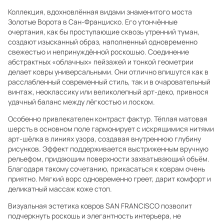
Коллекция, вдохновлённая видами знаменитого моста
Золотые Ворота в Сан-Франциско. Его утончённые
очертания, как бы проступающие сквозь утренний туман,
создают изысканный образ, наполненный одновременно
свежестью и непринуждённой роскошью. Соединение
абстрактных «облачных» пейзажей и тонкой геометрии
делает ковры универсальными. Они отлично впишутся как в
расслабленный современный стиль, так и в очаровательный
винтаж, неоклассику или великолепный арт-деко, привнося
удачный баланс между лёгкостью и лоском.
Особенно привлекателен контраст фактур. Тёплая матовая
шерсть в основном поле гармонирует с искрящимися нитями
арт-шёлка в линиях узора, создавая внутреннюю глубину
рисунков. Эффект поддерживается выстриженным вручную
рельефом, придающим поверхности захватывающий объём.
Благодаря такому сочетанию, прикасаться к коврам очень
приятно. Мягкий ворс одновременно греет, дарит комфорт и
деликатный массаж коже стоп.
Визуальная эстетика ковров SAN FRANCISCO позволит
подчеркнуть роскошь и элегантность интерьера, не