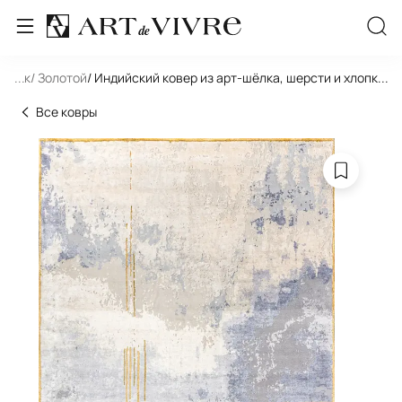
льник
...
/ Золотой
/ Индийский ковер из арт-шёлка, шерсти и хлопка 
...
Все ковры