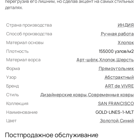
перегрузив его лишним, но сделав акцент на самых стильных
деталях.
Страна производства
ИНДИЯ
Способ производства
Ручная работа
Материал основы
Хлопок
Плотность
155000
узлов/м2
Материал ворса
Арт-шёлк
,
Хлопок
,
Шерсть
Форма
Прямоугольник
Узор
Абстрактный
Бренд
ART de VIVRE
Стиль
Дизайнерские ковры
,
Современные ковры
Коллекция
SAN FRANCISCO
Наименование
GOLD-LINES-1-MLT
Цвет
Золотой
,
Синий
Постпродажное обслуживание