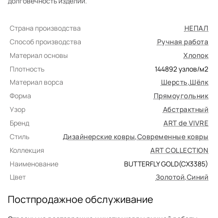
долговечность изделий.
Страна производства
НЕПАЛ
Способ производства
Ручная работа
Материал основы
Хлопок
Плотность
144892
узлов/м2
Материал ворса
Шерсть
,
Шёлк
Форма
Прямоугольник
Узор
Абстрактный
Бренд
ART de VIVRE
Стиль
Дизайнерские ковры
,
Современные ковры
Коллекция
ART COLLECTION
Наименование
BUTTERFLY GOLD(CX3385)
Цвет
Золотой
,
Синий
Постпродажное обслуживание