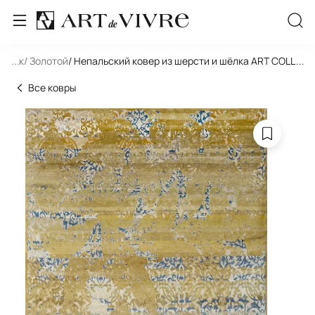
льник
...
/ Золотой
/ Непальский ковер из шерсти и шёлка ART COLLEC
...
Все ковры