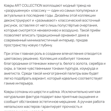
Ковры ART COLLECTION воплощают модный тренд на
«разрушенную» классику 一 один из самых популярных и
актуальных в последние годы. Дизайны этой коллекции
деконструируют и «размывают» классический восточный
рисунок, оставляя от него лишь полустёртые очертания,
которые смотрятся ненавязчиво и воздушно. Такой приём
позволяет вписать традиционный орнамент даже в
современный минималистичный интерьер, придав
пространству новую глубину.
При этом главная роль в создании впечатления отводится
цветовому решению. Коллекция изобилует тонкими
благородными оттенками жемчуга, белого золота, серебра и
охры, а также чувственными тонами пурпура, изумруда и
аметиста. Среди такой многогранной палитры вам будет
легко подобрать вариант, который идеально соответствует
гамме интерьера.
Ковры сотканы из шерсти и шёлка. Исключительно мягкая
натуральная фактура подарит вам приятные ощущения и
сообщит обстановке эстетичное мерцание. А ручная работа
непальских мастеров гарантирует прочность и