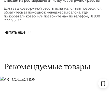
Отвозим на реставрацию и чистку ковры ручной работы
Если ваш ковёр ручной работы испачкался или повредился,
обратитесь за помощью к менеджерам салона, где
приобретали ковёр, или позвоните нам по телефону: 8 800
222-96-37.
Профилактика износа
Читать еще
Чтобы ковёр меньше изнашивался и выцветал, раз в полгода
его следует поворачивать на 180° для равномерного
распределения нагрузки. Мы возьмём эту работу на себя.
Проводим оценку ковров для страховки
Обратитесь в салон, где приобретали ковёр, договоритесь о
Рекомендуемые товары
заборе ковра экспертом либо привозите его в салон.