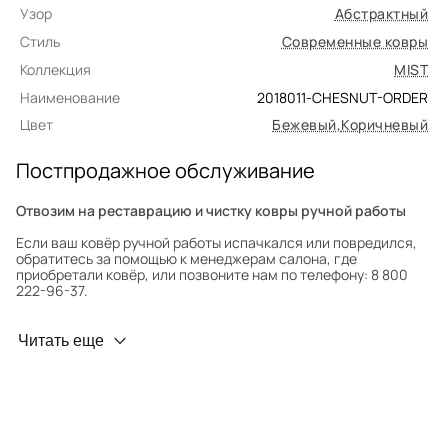
Узор
Абстрактный
Стиль
Современные ковры
Коллекция
MIST
Наименование
2018011-CHESNUT-ORDER
Цвет
Бежевый
,
Коричневый
Постпродажное обслуживание
Отвозим на реставрацию и чистку ковры ручной работы
Если ваш ковёр ручной работы испачкался или повредился,
обратитесь за помощью к менеджерам салона, где
приобретали ковёр, или позвоните нам по телефону: 8 800
222-96-37.
Профилактика износа
Читать еще
Чтобы ковёр меньше изнашивался и выцветал, раз в полгода
его следует поворачивать на 180° для равномерного
распределения нагрузки. Мы возьмём эту работу на себя.
Проводим оценку ковров для страховки