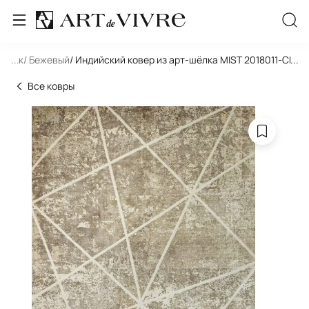
льник
...
/ Бежевый
/ Индийский ковер из арт-шёлка MIST 2018011-CH
...
Все ковры