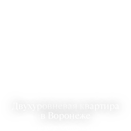
Двухуровневая квартира
в Воронеже
Стараниями Molbó Büro городская квартира