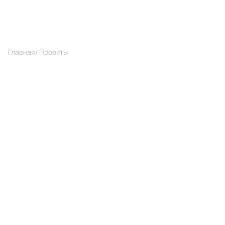
Главная
/ Проекты
/ Двухуровневая квартира в Воронеже
Проекты