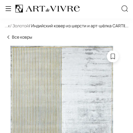
льник
...
/ Золотой
/ Индийский ковер из шерсти и арт-шёлка CARTIE C
...
Все ковры