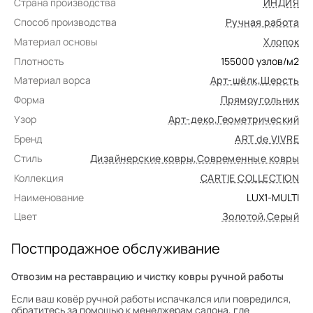
Страна производства
ИНДИЯ
Способ производства
Ручная работа
Материал основы
Хлопок
Плотность
155000
узлов/м2
Материал ворса
Арт-шёлк
,
Шерсть
Форма
Прямоугольник
Узор
Арт-деко
,
Геометрический
Бренд
ART de VIVRE
Стиль
Дизайнерские ковры
,
Современные ковры
Коллекция
CARTIE COLLECTION
Наименование
LUX1-MULTI
Цвет
Золотой
,
Серый
Постпродажное обслуживание
Отвозим на реставрацию и чистку ковры ручной работы
Если ваш ковёр ручной работы испачкался или повредился,
обратитесь за помощью к менеджерам салона, где