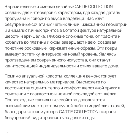
Выразительные и смелые дизайны CARTIE COLLECTION
созданы для интерьеров с характером, где каждая деталь
продумана и говорит о вкусе владельца. Вас ждут
безупречные сочетания чётких линий, изысканной геометрии
и анималистичных принтов в богатой фактуре натуральной
шерсти и арт-шёлка. Глубокие сложные тона, от графита и
кобальта до платины и охры, завершают идею, создавая
поистине роскошные, харизматичные образы. Эти ковры
выведут эстетику интерьера на новый уровень. Являясь
произведением современного искусства, они станут
квинтэссенцией индивидуальности и стиля вашего дома.
Помимо визуальной красоты, коллекция демонстрирует
качество натуральных материалов. Вы сможете по
достоинству оценить тепло и комфорт шерстяной пряжи в
сочетании с гладкостью и нежной прохладой арт-шёлка.
Превосходные тактильные свойства дополняются
высочайшим мастерством ручной работы индийских ткачей,
благодаря которому ковры CARTIE COLLECTION сохранят
безупречный вид и прочность на долгие годы.