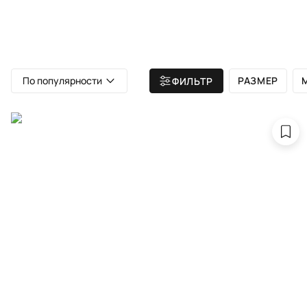
ВСЕ КОВРЫ
АТЕЛЬЕ
КАТА
Главная
/ Все ковры
/ CARTIE COLLECTION
По популярности
РАЗМЕР
ФИЛЬТР
CA