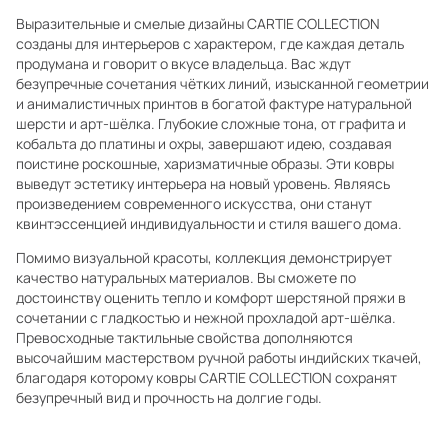
Выразительные и смелые дизайны CARTIE COLLECTION
созданы для интерьеров с характером, где каждая деталь
продумана и говорит о вкусе владельца. Вас ждут
безупречные сочетания чётких линий, изысканной геометрии
и анималистичных принтов в богатой фактуре натуральной
шерсти и арт-шёлка. Глубокие сложные тона, от графита и
кобальта до платины и охры, завершают идею, создавая
поистине роскошные, харизматичные образы. Эти ковры
выведут эстетику интерьера на новый уровень. Являясь
произведением современного искусства, они станут
квинтэссенцией индивидуальности и стиля вашего дома.
Помимо визуальной красоты, коллекция демонстрирует
качество натуральных материалов. Вы сможете по
достоинству оценить тепло и комфорт шерстяной пряжи в
сочетании с гладкостью и нежной прохладой арт-шёлка.
Превосходные тактильные свойства дополняются
высочайшим мастерством ручной работы индийских ткачей,
благодаря которому ковры CARTIE COLLECTION сохранят
безупречный вид и прочность на долгие годы.