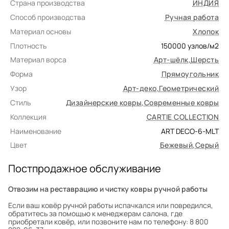
Страна производства
ИНДИЯ
Способ производства
Ручная работа
Материал основы
Хлопок
Плотность
150000
узлов/м2
Материал ворса
Арт-шёлк
,
Шерсть
Форма
Прямоугольник
Узор
Арт-деко
,
Геометрический
Стиль
Дизайнерские ковры
,
Современные ковры
Коллекция
CARTIE COLLECTION
Наименование
ART DECO-6-MLT
Цвет
Бежевый
,
Серый
Постпродажное обслуживание
Отвозим на реставрацию и чистку ковры ручной работы
Если ваш ковёр ручной работы испачкался или повредился,
обратитесь за помощью к менеджерам салона, где
приобретали ковёр, или позвоните нам по телефону: 8 800