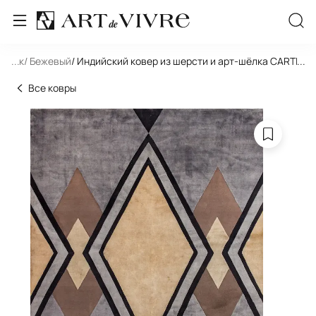
льник
...
/ Бежевый
/ Индийский ковер из шерсти и арт-шёлка CARTIE 
...
Все ковры