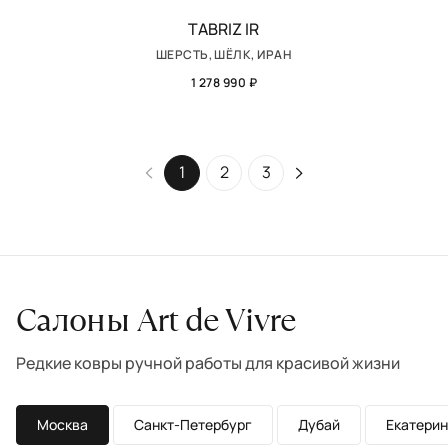
TABRIZ IR
ШЕРСТЬ, ШЁЛК, ИРАН
1 278 990 ₽
1
2
3
Салоны Art de Vivre
Редкие ковры ручной работы для красивой жизни
Москва
Санкт-Петербург
Дубай
Екатерин