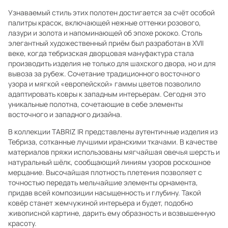
Узнаваемый стиль этих полотен достигается за счёт особой
палитры красок, включающей нежные оттенки розового,
лазури и золота и напоминающей об эпохе рококо. Столь
элегантный художественный приём был разработан в XVII
веке, когда тебризская дворцовая мануфактура стала
производить изделия не только для шахского двора, но и для
вывоза за рубеж. Сочетание традиционного восточного
узора и мягкой «европейской» гаммы цветов позволило
адаптировать ковры к западным интерьерам. Сегодня это
уникальные полотна, сочетающие в себе элементы
восточного и западного дизайна.
В коллекции TABRIZ IR представлены аутентичные изделия из
Тебриза, сотканные лучшими иранскими ткачами. В качестве
материалов пряжи использованы мягчайшая овечья шерсть и
натуральный шёлк, сообщающий линиям узоров роскошное
мерцание. Высочайшая плотность плетения позволяет с
точностью передать мельчайшие элементы орнамента,
придав всей композиции насыщенность и глубину. Такой
ковёр станет жемчужиной интерьера и будет, подобно
живописной картине, дарить ему образность и возвышенную
красоту.