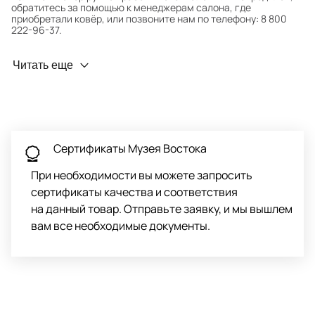
обратитесь за помощью к менеджерам салона, где
приобретали ковёр, или позвоните нам по телефону: 8 800
222-96-37.
Профилактика износа
Читать еще
Чтобы ковёр меньше изнашивался и выцветал, раз в полгода
его следует поворачивать на 180° для равномерного
распределения нагрузки. Мы возьмём эту работу на себя.
Проводим оценку ковров для страховки
Обратитесь в салон, где приобретали ковёр, договоритесь о
Сертификаты Музея Востока
заборе ковра экспертом либо привозите его в салон.
При необходимости вы можете запросить
сертификаты качества и соответствия
на данный товар. Отправьте заявку, и мы вышлем
вам все необходимые документы.