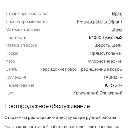
Страна производства
Иран
Способ производства
Ручная работа (Иран)
Материал основы
Шёлк
Плотность
640000
узлов/м2
Материал ворса
Шерсть
,
Шёлк
Форма
Прямоугольник
Узор
Флористический
Стиль
Персидские ковры
,
Традиционные ковры
Коллекция
TABRIZ IR
Наименование
10-376-IR
Цвет
Коричневый
,
Оливковый
Постпродажное обслуживание
Отвозим на реставрацию и чистку ковры ручной работы
Если ваш ковёр ручной работы испачкался или повредился,