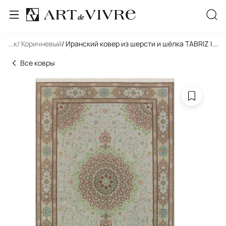
льник
...
/ Коричневый
/ Иранский ковер из шерсти и шёлка TABRIZ IR 10
...
Все ковры