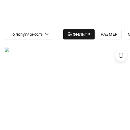
ВСЕ КОВРЫ
АТЕЛЬЕ
КАТА
Главная
/ Все ковры
/ Настенные ковры
По популярности
РАЗМЕР
ФИЛЬТР
Н