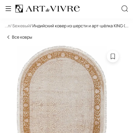
 Овал
...
/ Бежевый
/ Индийский ковер из шерсти и арт-шёлка KING OF 
...
Все ковры