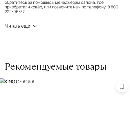
обратитесь за помощью к менеджерам салона, где
приобретали ковёр, или позвоните нам по телефону: 8 800
222-96-37.
Профилактика износа
Читать еще
Чтобы ковёр меньше изнашивался и выцветал, раз в полгода
его следует поворачивать на 180° для равномерного
распределения нагрузки. Мы возьмём эту работу на себя.
Проводим оценку ковров для страховки
Обратитесь в салон, где приобретали ковёр, договоритесь о
Рекомендуемые товары
заборе ковра экспертом либо привозите его в салон.