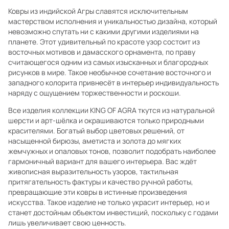
Ковры из индийской Агры славятся исключительным
мастерством исполнения и уникальностью дизайна, который
невозможно спутать ни с какими другими изделиями на
планете. Этот удивительный по красоте узор состоит из
восточных мотивов и дамасского орнамента, по праву
считающегося одним из самых изысканных и благородных
рисунков в мире. Такое необычное сочетание восточного и
западного колорита привнесёт в интерьер индивидуальность
наряду с ощущением торжественности и роскоши.
Все изделия коллекции KING OF AGRA ткутся из натуральной
шерсти и арт-шёлка и окрашиваются только природными
красителями. Богатый выбор цветовых решений, от
насыщенной бирюзы, аметиста и золота до мягких
жемчужных и опаловых тонов, позволит подобрать наиболее
гармоничный вариант для вашего интерьера. Вас ждёт
живописная выразительность узоров, тактильная
притягательность фактуры и качество ручной работы,
превращающие эти ковры в истинные произведения
искусства. Такое изделие не только украсит интерьер, но и
станет достойным объектом инвестиций, поскольку с годами
лишь увеличивает свою ценность.