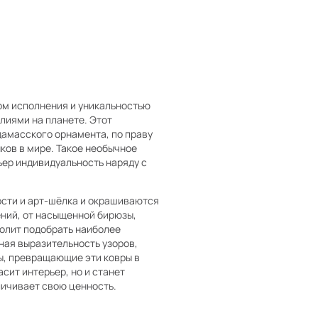
ом исполнения и уникальностью
лиями на планете. Этот
дамасского орнамента, по праву
ков в мире. Такое необычное
ьер индивидуальность наряду с
рсти и арт-шёлка и окрашиваются
ний, от насыщенной бирюзы,
волит подобрать наиболее
ная выразительность узоров,
ы, превращающие эти ковры в
сит интерьер, но и станет
личивает свою ценность.