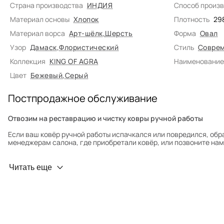
Страна производства
ИНДИЯ
Способ произ
Материал основы
Хлопок
Плотность
29
Материал ворса
Арт-шёлк
,
Шерсть
Форма
Овал
Узор
Дамаск
,
Флористический
Стиль
Соврем
Коллекция
KING OF AGRA
Наименование
Цвет
Бежевый
,
Серый
Постпродажное обслуживание
Отвозим на реставрацию и чистку ковры ручной работы
Если ваш ковёр ручной работы испачкался или повредился, обр
менеджерам салона, где приобретали ковёр, или позвоните нам 
Профилактика износа
Читать еще
Чтобы ковёр меньше изнашивался и выцветал, раз в полгода его
для равномерного распределения нагрузки. Мы возьмём эту раб
Проводим оценку ковров для страховки
Обратитесь в салон, где приобретали ковёр, договоритесь о за