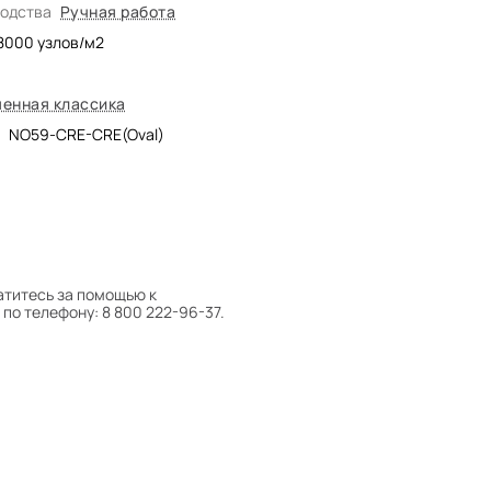
водства
Ручная работа
8000
узлов/м2
енная классика
NO59-CRE-CRE(Oval)
атитесь за помощью к
по телефону: 8 800 222-96-37.
 следует поворачивать на 180°
оту на себя.
боре ковра экспертом либо