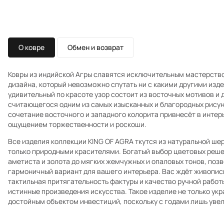
О ковре
Обмен и возврат
Ковры из индийской Агры славятся исключительным мастерств
дизайна, который невозможно спутать ни с какими другими изде
удивительный по красоте узор состоит из восточных мотивов и 
считающегося одним из самых изысканных и благородных рисун
сочетание восточного и западного колорита привнесёт в интер
ощущением торжественности и роскоши.
Все изделия коллекции KING OF AGRA ткутся из натуральной ше
только природными красителями. Богатый выбор цветовых реше
аметиста и золота до мягких жемчужных и опаловых тонов, поз
гармоничный вариант для вашего интерьера. Вас ждёт живопис
тактильная притягательность фактуры и качество ручной работ
истинные произведения искусства. Такое изделие не только укра
достойным объектом инвестиций, поскольку с годами лишь уве