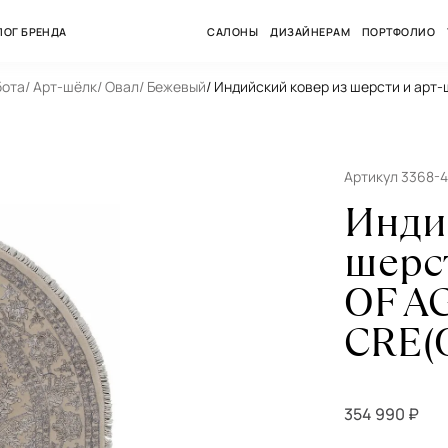
ЛОГ БРЕНДА
САЛОНЫ
ДИЗАЙНЕРАМ
ПОРТФОЛИО
бота
/ Арт-шёлк
/ Овал
/ Бежевый
/ Индийский ковер из шерсти и арт
Артикул 3368-
Инди
шерс
OF A
CRE(O
354 990 ₽