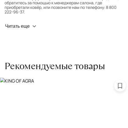
обратитесь за помощью к менеджерам салона, где
приобретали ковёр, или позвоните нам по телефону: 8 800
222-96-37.
Профилактика износа
Читать еще
Чтобы ковёр меньше изнашивался и выцветал, раз в полгода
его следует поворачивать на 180° для равномерного
распределения нагрузки. Мы возьмём эту работу на себя.
Проводим оценку ковров для страховки
Обратитесь в салон, где приобретали ковёр, договоритесь о
Рекомендуемые товары
заборе ковра экспертом либо привозите его в салон.