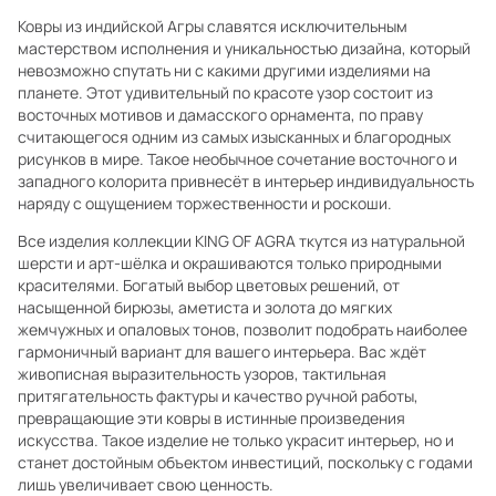
Ковры из индийской Агры славятся исключительным
мастерством исполнения и уникальностью дизайна, который
невозможно спутать ни с какими другими изделиями на
планете. Этот удивительный по красоте узор состоит из
восточных мотивов и дамасского орнамента, по праву
считающегося одним из самых изысканных и благородных
рисунков в мире. Такое необычное сочетание восточного и
западного колорита привнесёт в интерьер индивидуальность
наряду с ощущением торжественности и роскоши.
Все изделия коллекции KING OF AGRA ткутся из натуральной
шерсти и арт-шёлка и окрашиваются только природными
красителями. Богатый выбор цветовых решений, от
насыщенной бирюзы, аметиста и золота до мягких
жемчужных и опаловых тонов, позволит подобрать наиболее
гармоничный вариант для вашего интерьера. Вас ждёт
живописная выразительность узоров, тактильная
притягательность фактуры и качество ручной работы,
превращающие эти ковры в истинные произведения
искусства. Такое изделие не только украсит интерьер, но и
станет достойным объектом инвестиций, поскольку с годами
лишь увеличивает свою ценность.