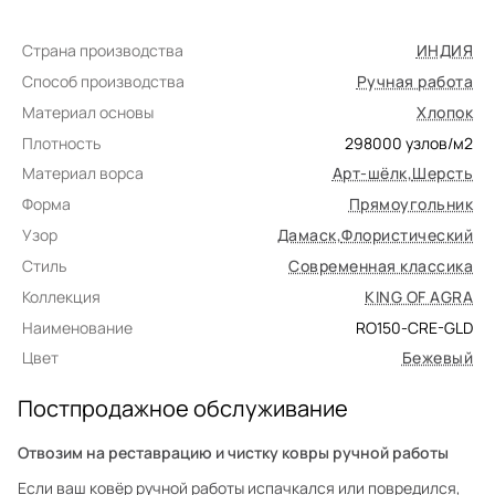
Страна производства
ИНДИЯ
Способ производства
Ручная работа
Материал основы
Хлопок
Плотность
298000
узлов/м2
Материал ворса
Арт-шёлк
,
Шерсть
Форма
Прямоугольник
Узор
Дамаск
,
Флористический
Стиль
Современная классика
Коллекция
KING OF AGRA
Наименование
RO150-CRE-GLD
Цвет
Бежевый
Постпродажное обслуживание
Отвозим на реставрацию и чистку ковры ручной работы
Если ваш ковёр ручной работы испачкался или повредился,