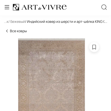
льник
...
/ Бежевый
/ Индийский ковер из шерсти и арт-шёлка KING OF
...
Все ковры