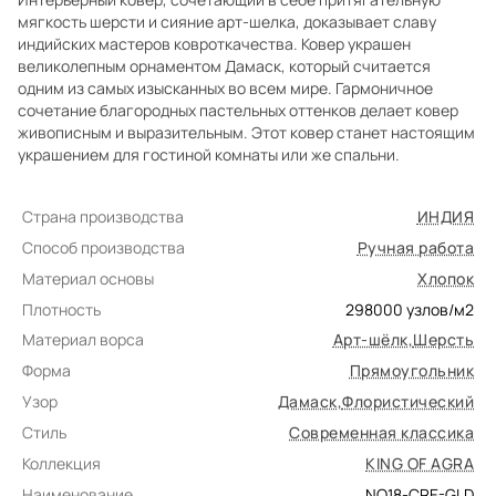
мягкость шерсти и сияние арт-шелка, доказывает славу
индийских мастеров ковроткачества. Ковер украшен
великолепным орнаментом Дамаск, который считается
одним из самых изысканных во всем мире. Гармоничное
сочетание благородных пастельных оттенков делает ковер
живописным и выразительным. Этот ковер станет настоящим
украшением для гостиной комнаты или же спальни.
Страна производства
ИНДИЯ
Способ производства
Ручная работа
Материал основы
Хлопок
Плотность
298000
узлов/м2
Материал ворса
Арт-шёлк
,
Шерсть
Форма
Прямоугольник
Узор
Дамаск
,
Флористический
Стиль
Современная классика
Коллекция
KING OF AGRA
Наименование
NO18-CRE-GLD