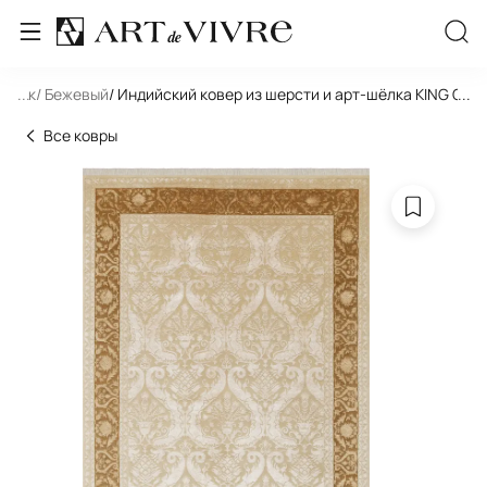
льник
...
/ Бежевый
/ Индийский ковер из шерсти и арт-шёлка KING OF
...
Все ковры