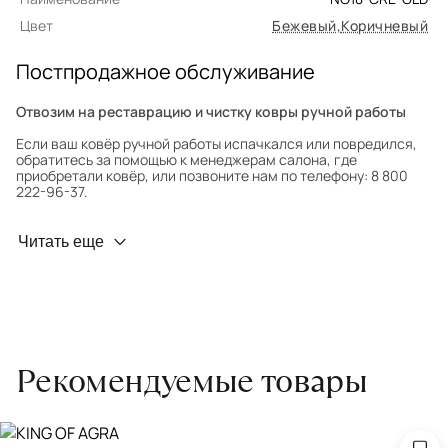
Цвет
Бежевый
,
Коричневый
Постпродажное обслуживание
Отвозим на реставрацию и чистку ковры ручной работы
Если ваш ковёр ручной работы испачкался или повредился,
обратитесь за помощью к менеджерам салона, где
приобретали ковёр, или позвоните нам по телефону: 8 800
222-96-37.
Профилактика износа
Читать еще
Чтобы ковёр меньше изнашивался и выцветал, раз в полгода
его следует поворачивать на 180° для равномерного
распределения нагрузки. Мы возьмём эту работу на себя.
Проводим оценку ковров для страховки
Обратитесь в салон, где приобретали ковёр, договоритесь о
Рекомендуемые товары
заборе ковра экспертом либо привозите его в салон.