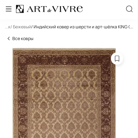
льник
...
/ Бежевый
/ Индийский ковер из шерсти и арт-шёлка KING OF
...
Все ковры