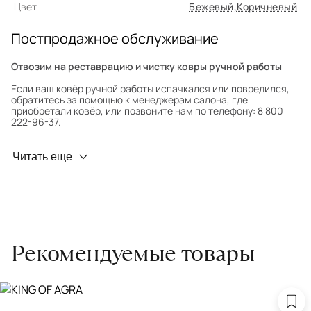
Цвет
Бежевый
,
Коричневый
Постпродажное обслуживание
Отвозим на реставрацию и чистку ковры ручной работы
Если ваш ковёр ручной работы испачкался или повредился,
обратитесь за помощью к менеджерам салона, где
приобретали ковёр, или позвоните нам по телефону: 8 800
222-96-37.
Профилактика износа
Читать еще
Чтобы ковёр меньше изнашивался и выцветал, раз в полгода
его следует поворачивать на 180° для равномерного
распределения нагрузки. Мы возьмём эту работу на себя.
Проводим оценку ковров для страховки
Обратитесь в салон, где приобретали ковёр, договоритесь о
Рекомендуемые товары
заборе ковра экспертом либо привозите его в салон.