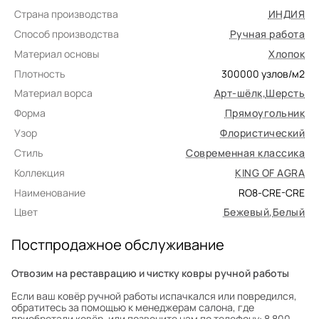
Страна производства
ИНДИЯ
Способ производства
Ручная работа
Материал основы
Хлопок
Плотность
300000
узлов/м2
Материал ворса
Арт-шёлк
,
Шерсть
Форма
Прямоугольник
Узор
Флористический
Стиль
Современная классика
Коллекция
KING OF AGRA
Наименование
RO8-CRE-CRE
Цвет
Бежевый
,
Белый
Постпродажное обслуживание
Отвозим на реставрацию и чистку ковры ручной работы
Если ваш ковёр ручной работы испачкался или повредился,
обратитесь за помощью к менеджерам салона, где
приобретали ковёр, или позвоните нам по телефону: 8 800