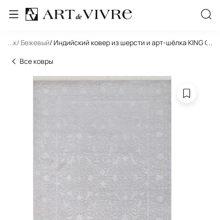
льник
...
/ Бежевый
/ Индийский ковер из шерсти и арт-шёлка KING OF
...
Все ковры