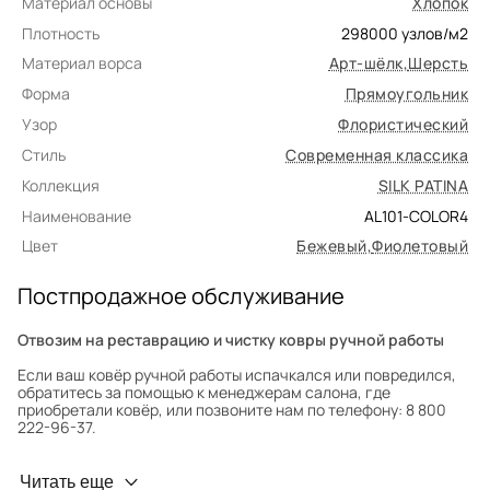
Материал основы
Хлопок
Плотность
298000
узлов/м2
Материал ворса
Арт-шёлк
,
Шерсть
Форма
Прямоугольник
Узор
Флористический
Стиль
Современная классика
Коллекция
SILK PATINA
Наименование
AL101-COLOR4
Цвет
Бежевый
,
Фиолетовый
Постпродажное обслуживание
Отвозим на реставрацию и чистку ковры ручной работы
Если ваш ковёр ручной работы испачкался или повредился,
обратитесь за помощью к менеджерам салона, где
приобретали ковёр, или позвоните нам по телефону: 8 800
222-96-37.
Профилактика износа
Читать еще