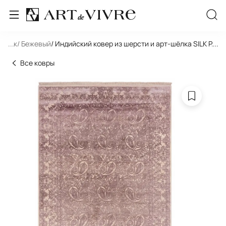
льник
...
/ Бежевый
/ Индийский ковер из шерсти и арт-шёлка SILK PAT
...
Все ковры