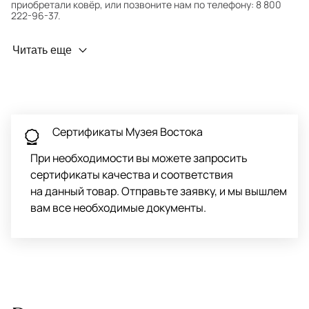
приобретали ковёр, или позвоните нам по телефону: 8 800
222-96-37.
Профилактика износа
Читать еще
Чтобы ковёр меньше изнашивался и выцветал, раз в полгода
его следует поворачивать на 180° для равномерного
распределения нагрузки. Мы возьмём эту работу на себя.
Проводим оценку ковров для страховки
Обратитесь в салон, где приобретали ковёр, договоритесь о
Сертификаты Музея Востока
заборе ковра экспертом либо привозите его в салон.
При необходимости вы можете запросить
сертификаты качества и соответствия
на данный товар. Отправьте заявку, и мы вышлем
вам все необходимые документы.