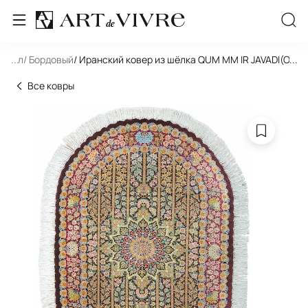
 Овал
...
/ Бордовый
/ Иранский ковер из шёлка QUM MM IR JAVADI(Oval)
...
Все ковры