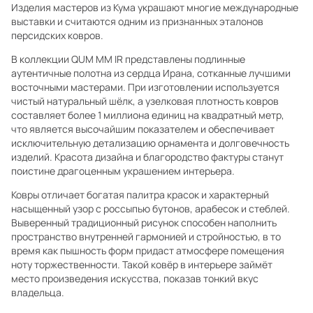
Изделия мастеров из Кума украшают многие международные
выставки и считаются одним из признанных эталонов
персидских ковров.
В коллекции QUM MM IR представлены подлинные
аутентичные полотна из сердца Ирана, сотканные лучшими
восточными мастерами. При изготовлении используется
чистый натуральный шёлк, а узелковая плотность ковров
составляет более 1 миллиона единиц на квадратный метр,
что является высочайшим показателем и обеспечивает
исключительную детализацию орнамента и долговечность
изделий. Красота дизайна и благородство фактуры станут
поистине драгоценным украшением интерьера.
Ковры отличает богатая палитра красок и характерный
насыщенный узор с россыпью бутонов, арабесок и стеблей.
Выверенный традиционный рисунок способен наполнить
пространство внутренней гармонией и стройностью, в то
время как пышность форм придаст атмосфере помещения
ноту торжественности. Такой ковёр в интерьере займёт
место произведения искусства, показав тонкий вкус
владельца.