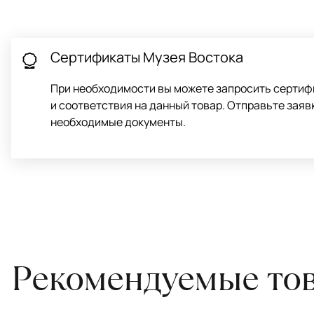
для равномерного распределения нагрузки. Мы возьмём эту раб
Проводим оценку ковров для страховки
Обратитесь в салон, где приобретали ковёр, договоритесь о за
привозите его в салон.
Сертификаты Музея Востока
При необходимости вы можете запросить сертиф
и соответствия на данный товар. Отправьте заяв
необходимые документы.
Рекомендуемые то