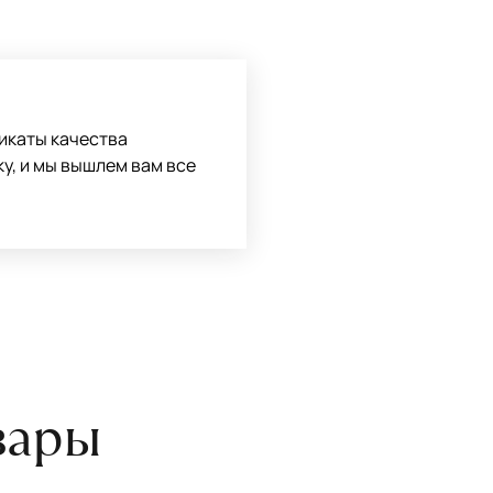
оту на себя.
боре ковра экспертом либо
икаты качества
ку, и мы вышлем вам все
вары