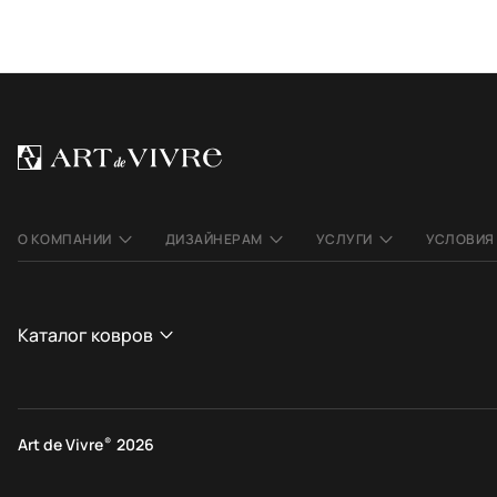
О КОМПАНИИ
ДИЗАЙНЕРАМ
УСЛУГИ
УСЛОВИЯ
Каталог ковров
СТРАНА
СТИЛЬ
Афганистан
Современные
Art de Vivre
®
2026
Индия
Этнические