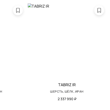
TABRIZ IR
АН
ШЕРСТЬ, ШЁЛК, ИРАН
2 337 990 ₽