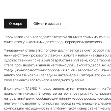
О ковре
Обмен и возврат
Тебризские ковры обладают статусом одних из самых изысканны
считаются уникальными даже среди персидских шедевров.
Узнаваемый стиль этих полотен достигается за счёт особой п
нежные оттенки розового, лазури и золота и напоминающей об 
художественный приём был разработан в XVII веке, когда тебр
стала производить изделия не только для шахского двора, но и 
традиционного восточного узора и мягкой «европейской» гамм
адаптировать ковры к западным интерьерам. Сегодня это уник
себе элементы восточного и западного дизайна.
В коллекции TABRIZ IR представлены аутентичные изделия из Т
иранскими ткачами. В качестве материалов пряжи использован
натуральный шёлк, сообщающий линиям узоров роскошное мер
плетения позволяет с точностью передать мельчайшие элемент
композиции насыщенность и глубину. Такой ковёр станет жемчу