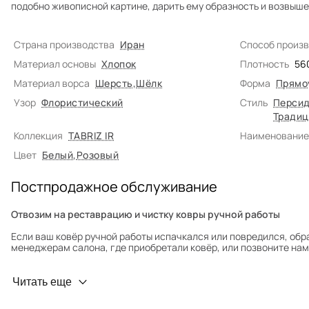
подобно живописной картине, дарить ему образность и возвыше
Страна производства
Иран
Способ произ
Материал основы
Хлопок
Плотность
56
Материал ворса
Шерсть
,
Шёлк
Форма
Прямо
Узор
Флористический
Стиль
Персид
Традиц
Коллекция
TABRIZ IR
Наименование
Цвет
Белый
,
Розовый
Постпродажное обслуживание
Отвозим на реставрацию и чистку ковры ручной работы
Если ваш ковёр ручной работы испачкался или повредился, обр
менеджерам салона, где приобретали ковёр, или позвоните нам 
Профилактика износа
Читать еще
Чтобы ковёр меньше изнашивался и выцветал, раз в полгода его