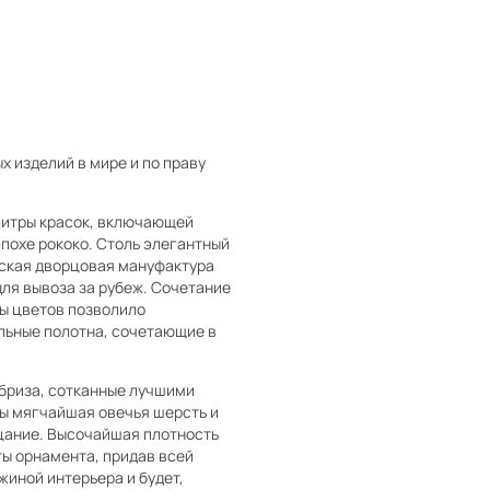
х изделий в мире и по праву
алитры красок, включающей
эпохе рококо. Столь элегантный
изская дворцовая мануфактура
для вывоза за рубеж. Сочетание
ы цветов позволило
альные полотна, сочетающие в
ебриза, сотканные лучшими
ы мягчайшая овечья шерсть и
цание. Высочайшая плотность
ы орнамента, придав всей
жиной интерьера и будет,