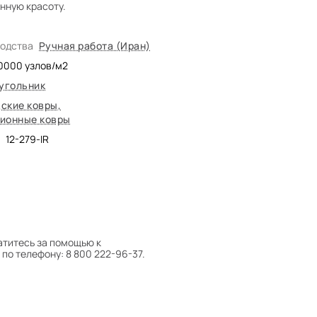
нную красоту.
водства
Ручная работа (Иран)
0000
узлов/м2
угольник
ские ковры
,
ионные ковры
12-279-IR
атитесь за помощью к
по телефону: 8 800 222-96-37.
 следует поворачивать на 180°