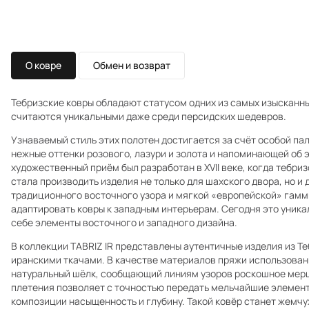
О ковре
Обмен и возврат
Тебризские ковры обладают статусом одних из самых изысканны
считаются уникальными даже среди персидских шедевров.
Узнаваемый стиль этих полотен достигается за счёт особой п
нежные оттенки розового, лазури и золота и напоминающей об 
художественный приём был разработан в XVII веке, когда тебр
стала производить изделия не только для шахского двора, но и 
традиционного восточного узора и мягкой «европейской» гамм
адаптировать ковры к западным интерьерам. Сегодня это уник
себе элементы восточного и западного дизайна.
В коллекции TABRIZ IR представлены аутентичные изделия из Т
иранскими ткачами. В качестве материалов пряжи использован
натуральный шёлк, сообщающий линиям узоров роскошное мер
плетения позволяет с точностью передать мельчайшие элемент
композиции насыщенность и глубину. Такой ковёр станет жемчу