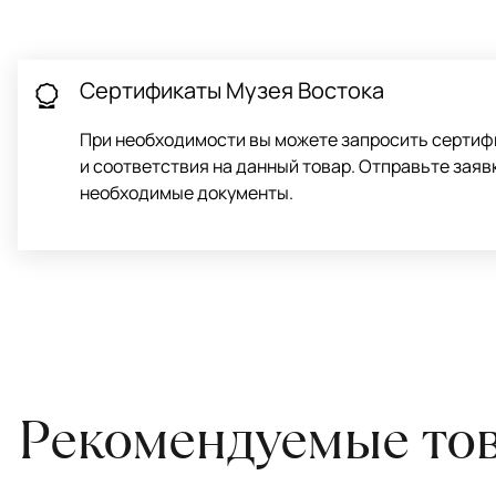
для равномерного распределения нагрузки. Мы возьмём эту раб
Проводим оценку ковров для страховки
Обратитесь в салон, где приобретали ковёр, договоритесь о за
привозите его в салон.
Сертификаты Музея Востока
При необходимости вы можете запросить сертиф
и соответствия на данный товар. Отправьте заяв
необходимые документы.
Рекомендуемые то