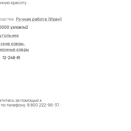
нную красоту.
водства
Ручная работа (Иран)
0000
узлов/м2
угольник
ские ковры
,
ионные ковры
12-248-IR
атитесь за помощью к
по телефону: 8 800 222-96-37.
 следует поворачивать на 180°