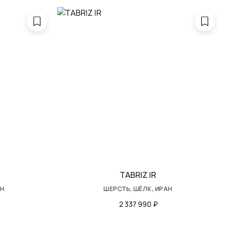
TABRIZ IR
АН
ШЕРСТЬ, ШЁЛК, ИРАН
2 337 990 ₽