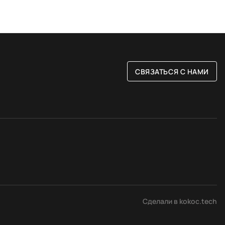
СВЯЗАТЬСЯ С НАМИ
РАЗМЕР
ые
80 на 150 см
Сделали в kokoc.tech
вые
120 на 180 см