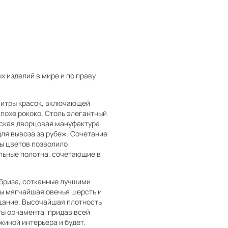
х изделий в мире и по праву
алитры красок, включающей
эпохе рококо. Столь элегантный
изская дворцовая мануфактура
для вывоза за рубеж. Сочетание
ы цветов позволило
альные полотна, сочетающие в
ебриза, сотканные лучшими
ы мягчайшая овечья шерсть и
цание. Высочайшая плотность
ы орнамента, придав всей
жиной интерьера и будет,