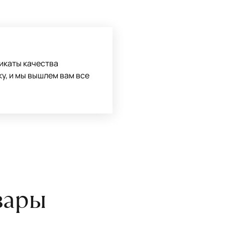
оту на себя.
боре ковра экспертом либо
икаты качества
ку, и мы вышлем вам все
вары