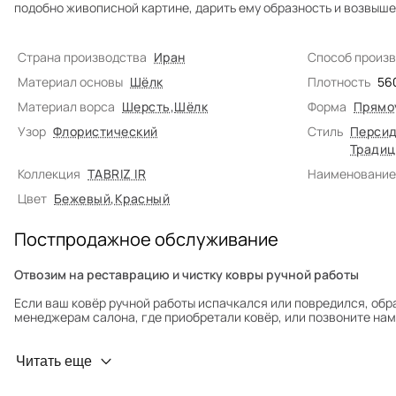
подобно живописной картине, дарить ему образность и возвыше
Страна производства
Иран
Способ произ
Материал основы
Шёлк
Плотность
56
Материал ворса
Шерсть
,
Шёлк
Форма
Прямо
Узор
Флористический
Стиль
Персид
Традиц
Коллекция
TABRIZ IR
Наименование
Цвет
Бежевый
,
Красный
Постпродажное обслуживание
Отвозим на реставрацию и чистку ковры ручной работы
Если ваш ковёр ручной работы испачкался или повредился, обр
менеджерам салона, где приобретали ковёр, или позвоните нам 
Профилактика износа
Читать еще
Чтобы ковёр меньше изнашивался и выцветал, раз в полгода его