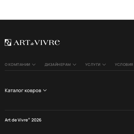
О КОМПАНИИ
ДИЗАЙНЕРАМ
УСЛУГИ
УСЛОВИЯ
Каталог ковров
СТРАНА
СТИЛЬ
Афганистан
Современные
Art de Vivre
®
2026
Индия
Этнические