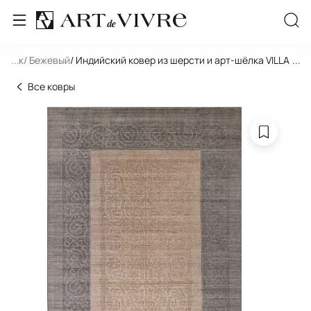
льник
...
/ Бежевый
/ Индийский ковер из шерсти и арт-шёлка VILLA P
...
Все ковры