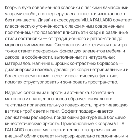
Ковры в духе современной классики с лёгкими дамасскими
узорами сообщат интерьеру элегантность и изысканность
без излишеств. Дизайн аксессуаров VILLA PALLADIO сочетает
классическую утончённость с лаконичным современным
прочтением, что позволяет вписать эти ковры в различные
стили обстановки 一 от традиционного и ретро-стиля до
модного минимализма. Сдержанная и эстетичная палитра
тонов станет прекрасным фоном для элементов мебели и
декора, в особенности, выполненных из натуральных
материалов. Наличие широких контрастных бордюров 一
дизайнерская находка, делающая ковры нетривиальными и
более современными, несёт и практическую функцию,
помогая структурировать и зонировать пространство.
Изделия сотканы из шерсти и арт-шёлка. Сочетание
матового и глянцевого ворса образует визуально и
тактильно привлекательную поверхность, притягивающую
взгляд игрой света и тени. Эффект поддерживается
деликатным рельефом, придающим фактуре ещё большую
кинестетическую яркость. Прикосновение к коврам VILLA
PALLADIO подарит мягкость и тепло, в то время как их
внешний облик сделает интерьер идеально гармоничным и