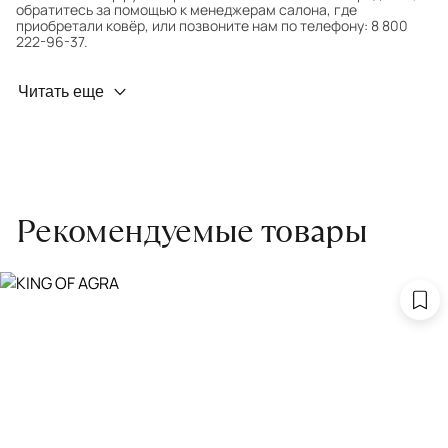
обратитесь за помощью к менеджерам салона, где
приобретали ковёр, или позвоните нам по телефону: 8 800
222-96-37.
Профилактика износа
Читать еще
Чтобы ковёр меньше изнашивался и выцветал, раз в полгода
его следует поворачивать на 180° для равномерного
распределения нагрузки. Мы возьмём эту работу на себя.
Проводим оценку ковров для страховки
Обратитесь в салон, где приобретали ковёр, договоритесь о
Рекомендуемые товары
заборе ковра экспертом либо привозите его в салон.