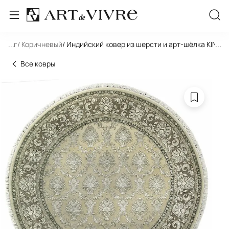
/ Круг
...
/ Коричневый
/ Индийский ковер из шерсти и арт-шёлка KING 
...
Все ковры