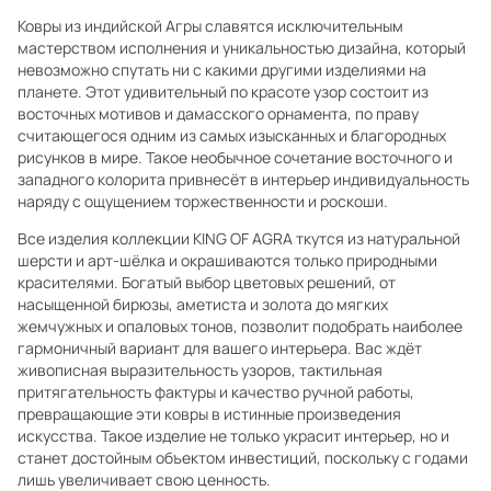
Ковры из индийской Агры славятся исключительным
мастерством исполнения и уникальностью дизайна, который
невозможно спутать ни с какими другими изделиями на
планете. Этот удивительный по красоте узор состоит из
восточных мотивов и дамасского орнамента, по праву
считающегося одним из самых изысканных и благородных
рисунков в мире. Такое необычное сочетание восточного и
западного колорита привнесёт в интерьер индивидуальность
наряду с ощущением торжественности и роскоши.
Все изделия коллекции KING OF AGRA ткутся из натуральной
шерсти и арт-шёлка и окрашиваются только природными
красителями. Богатый выбор цветовых решений, от
насыщенной бирюзы, аметиста и золота до мягких
жемчужных и опаловых тонов, позволит подобрать наиболее
гармоничный вариант для вашего интерьера. Вас ждёт
живописная выразительность узоров, тактильная
притягательность фактуры и качество ручной работы,
превращающие эти ковры в истинные произведения
искусства. Такое изделие не только украсит интерьер, но и
станет достойным объектом инвестиций, поскольку с годами
лишь увеличивает свою ценность.