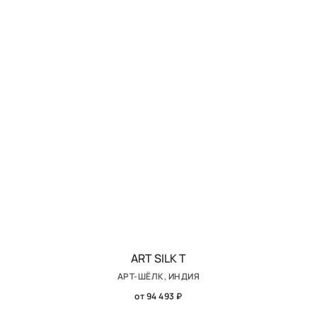
ART SILK T
АРТ-ШЁЛК, ИНДИЯ
от 94 493 ₽